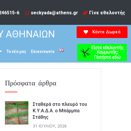
246515-6​
seckyada@athens.gr
Γίνε εθελοντής
Υ ΑΘΗΝΑΙΩΝ
Κάντε Δωρεά
Τα νέα μας
Επικοινωνία
Πρόσφατα άρθρα
Σταθερά στο πλευρό του
Κ.Υ.Α.Δ.Α. ο Μπάρμπα
Στάθης
31 ΙΟΥΛΊΟΥ, 2026