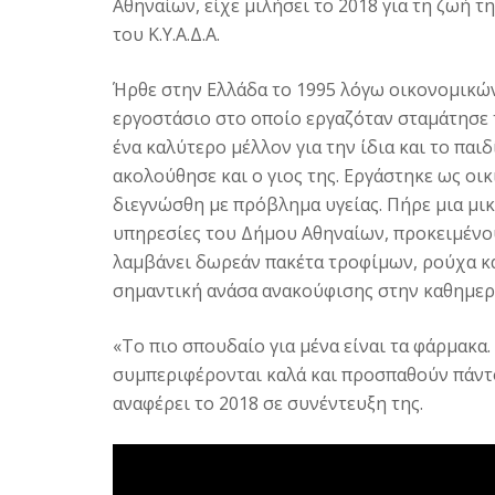
Αθηναίων, είχε μιλήσει το 2018 για τη ζωή τ
του Κ.Υ.Α.Δ.Α.
Ήρθε στην Ελλάδα το 1995 λόγω οικονομικώ
εργοστάσιο στο οποίο εργαζόταν σταμάτησε τ
ένα καλύτερο μέλλον για την ίδια και το παι
ακολούθησε και ο γιος της. Εργάστηκε ως οι
διεγνώσθη με πρόβλημα υγείας. Πήρε μια μι
υπηρεσίες του Δήμου Αθηναίων, προκειμένου
λαμβάνει δωρεάν πακέτα τροφίμων, ρούχα κα
σημαντική ανάσα ανακούφισης στην καθημερ
«Το πιο σπουδαίο για μένα είναι τα φάρμακα
συμπεριφέρονται καλά και προσπαθούν πάντο
αναφέρει το 2018 σε συνέντευξη της.