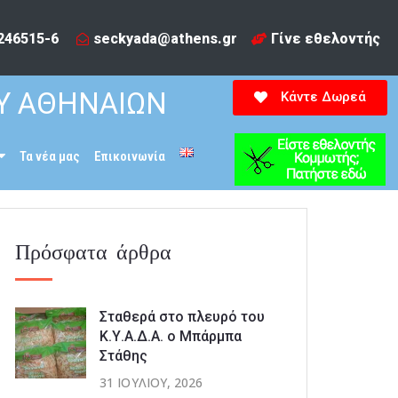
246515-6​
seckyada@athens.gr
Γίνε εθελοντής
Υ ΑΘΗΝΑΙΩΝ
Κάντε Δωρεά
Τα νέα μας
Επικοινωνία
Πρόσφατα άρθρα
Σταθερά στο πλευρό του
Κ.Υ.Α.Δ.Α. ο Μπάρμπα
Στάθης
31 ΙΟΥΛΊΟΥ, 2026