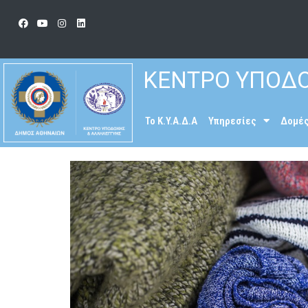
ΚΕΝΤΡΟ ΥΠΟΔΟ
To K.Y.A.Δ.Α
Υπηρεσίες
Δομέ