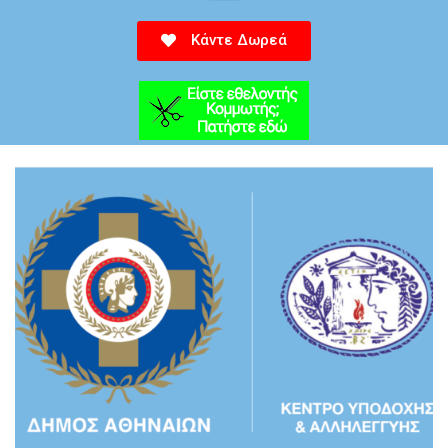
Κάντε Δωρεά