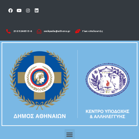
210 5246515-6​
seckyada@athens.gr
Γίνε εθελοντής