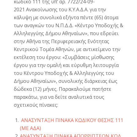
κωδικό 111 της υπ’ αρ. 7722/24-09-
2021 Ανακοίνωσης του Κ.Υ.Α.Δ.Α. για την
κάλυψη με συνολικά εξήντα πέντε (65) άτομα
των αναγκών του Ν.Π.Δ.Δ. «Κέντρο Υποδοχής &
Αλληλεγγύης Δήμου Αθηναίων», που εδρεύει
στην Αθήνα της Περιφερειακής Ενότητας
Κεντρικού Τομέα Αθηνών, με αντικείμενο την
εκτέλεση του έργου: «Συμβάσεις μίσθωσης
έργου για την ομαλή και εύρυθμη λειτουργία
του Κέντρου Υποδοχής & Αλληλεγγύης του
Δήμου Αθηναίων», συνολικής διάρκειας έως
δώδεκα (12) μήνες. Παρακαλούμε πατήστε
παρακάτω, για να δείτε αναλυτικά τους
σχετικούς πίνακες:
ΑΝΑΣΥΝΤΑΞΗ ΠΙΝΑΚΑ ΚΩΔΙΚΟΥ ΘΕΣΗΣ 111
(ΜΕ ΑΔΑ)
ΑΝΑΣΥΝΤΑΞΗ ΠΙΝΑΚΑ ΑΠΟΡΡΙΠΤΕΩΝ ΚΩΔ.