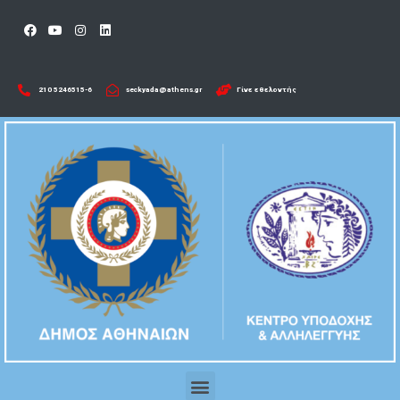
210 5246515-6​
seckyada@athens.gr
Γίνε εθελοντής