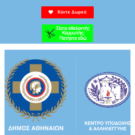
Κάντε Δωρεά