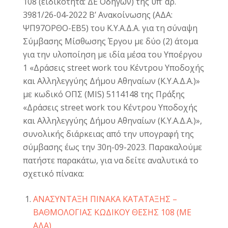
108 (ειδικότητα: ΔΕ Οδηγών) της υπ’ αρ.
3981/26-04-2022 Β’ Ανακοίνωσης (ΑΔΑ:
ΨΠ97ΟΡΘΟ-ΕΒ5) του Κ.Υ.Α.Δ.Α. για τη σύναψη
Σύμβασης Μίσθωσης Έργου με δύο (2) άτομα
για την υλοποίηση με ιδία μέσα του Υποέργου
1 «Δράσεις street work του Κέντρου Υποδοχής
και Αλληλεγγύης Δήμου Αθηναίων (Κ.Υ.Α.Δ.Α.)»
με κωδικό ΟΠΣ (MIS) 5114148 της Πράξης
«Δράσεις street work του Κέντρου Υποδοχής
και Αλληλεγγύης Δήμου Αθηναίων (Κ.Υ.Α.Δ.Α.)»,
συνολικής διάρκειας από την υπογραφή της
σύμβασης έως την 30η-09-2023. Παρακαλούμε
πατήστε παρακάτω, για να δείτε αναλυτικά το
σχετικό πίνακα:
ΑΝΑΣΥΝΤΑΞΗ ΠΙΝΑΚΑ ΚΑΤΑΤΑΞΗΣ –
ΒΑΘΜΟΛΟΓΙΑΣ ΚΩΔΙΚΟΥ ΘΕΣΗΣ 108 (ΜΕ
ΑΔΑ)