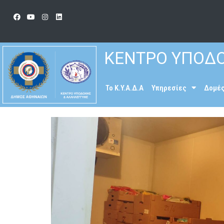
ΚΕΝΤΡΟ ΥΠΟΔΟ
To K.Y.A.Δ.Α
Υπηρεσίες
Δομέ