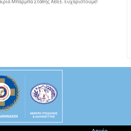
αιρία Μπάρμπα Στάθης ΑΒΕΕ. Ευχαριστούμε!
Δομές