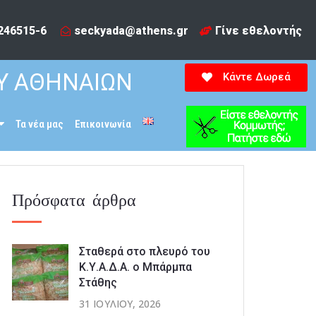
246515-6​
seckyada@athens.gr
Γίνε εθελοντής
Υ ΑΘΗΝΑΙΩΝ
Κάντε Δωρεά
Τα νέα μας
Επικοινωνία
Πρόσφατα άρθρα
Σταθερά στο πλευρό του
Κ.Υ.Α.Δ.Α. ο Μπάρμπα
Στάθης
31 ΙΟΥΛΊΟΥ, 2026