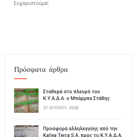
Ευχαριστούμε!
Πρόσφατα άρθρα
Σταθερά στο πλευρό του
Κ.Υ.Α.Δ.Α. ο Μπάρμπα Στάθης
31 ΙΟΥΛΊΟΥ, 2026
Προσφορά αλληλεγγύης από την
Kafea Terra S.A. προς το Κ.Υ.Α.Δ.Α.