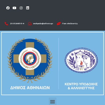
210 5246515-6​
seckyada@athens.gr
Γίνε εθελοντής