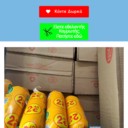
Κάντε Δωρεά