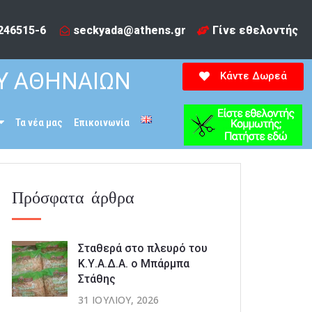
246515-6​
seckyada@athens.gr
Γίνε εθελοντής
Υ ΑΘΗΝΑΙΩΝ
Κάντε Δωρεά
Τα νέα μας
Επικοινωνία
Πρόσφατα άρθρα
Σταθερά στο πλευρό του
Κ.Υ.Α.Δ.Α. ο Μπάρμπα
Στάθης
31 ΙΟΥΛΊΟΥ, 2026