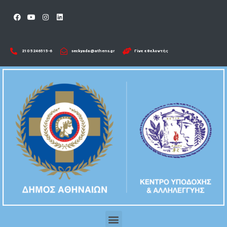
210 5246515-6​
seckyada@athens.gr
Γίνε εθελοντής