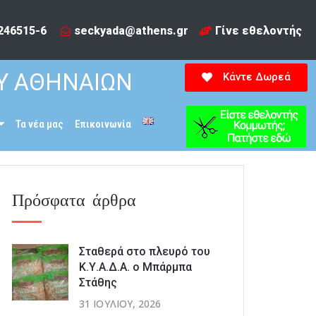
246515-6​
seckyada@athens.gr
Γίνε εθελοντής
Υ ΑΘΗΝΑΙΩΝ
Κάντε Δωρεά
Τα νέα μας
Επικοινωνία
Πρόσφατα άρθρα
Σταθερά στο πλευρό του
Κ.Υ.Α.Δ.Α. ο Μπάρμπα
Στάθης
31 ΙΟΥΛΊΟΥ, 2026