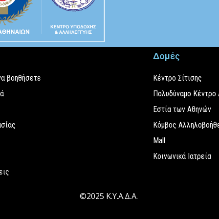
Δομές
να βοηθήσετε
Κέντρο Σίτισης
εά
Πολυδύναμο Κέντρο
Εστία των Αθηνών
ασίας
Κόμβος Αλληλοβοήθε
Mall
Κοινωνικά Ιατρεία
εις
©2025 Κ.Υ.Α.Δ.Α.