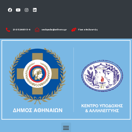
210 5246515-6​
seckyada@athens.gr
Γίνε εθελοντής