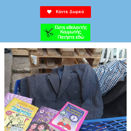
Κάντε Δωρεά