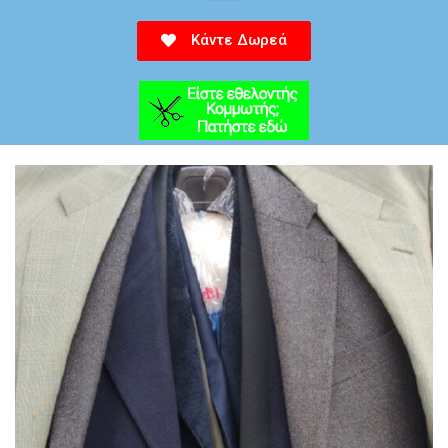
Κάντε Δωρεά