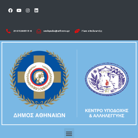
210 5246515-6​
seckyada@athens.gr
Γίνε εθελοντής