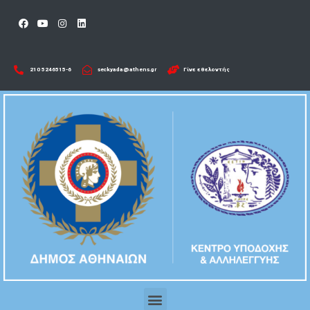
210 5246515-6​
seckyada@athens.gr
Γίνε εθελοντής