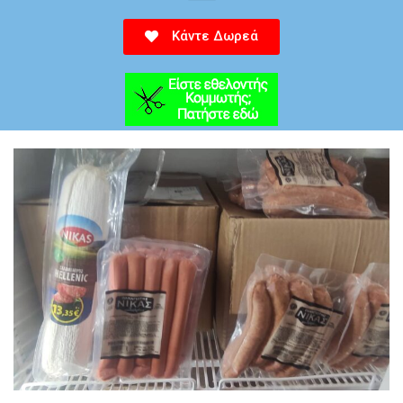
Κάντε Δωρεά