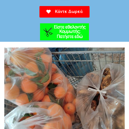
Κάντε Δωρεά