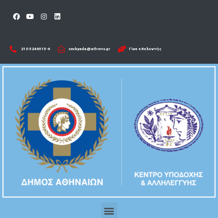
210 5246515-6​
seckyada@athens.gr
Γίνε εθελοντής