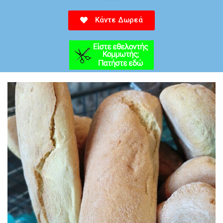
Κάντε Δωρεά