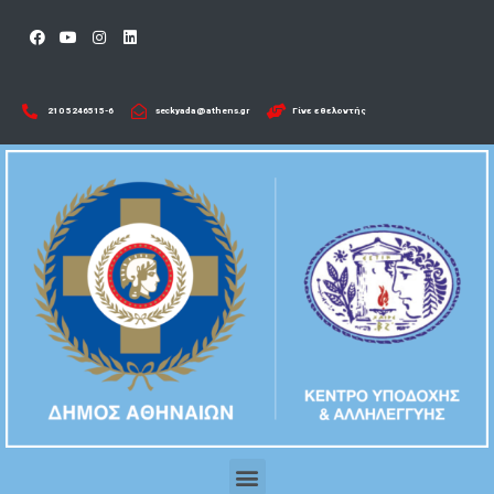
210 5246515-6​
seckyada@athens.gr
Γίνε εθελοντής