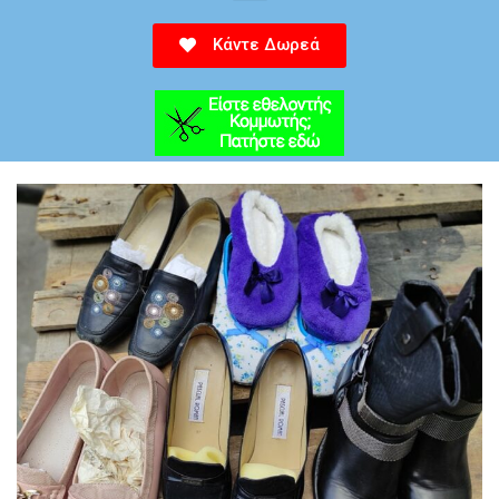
Κάντε Δωρεά