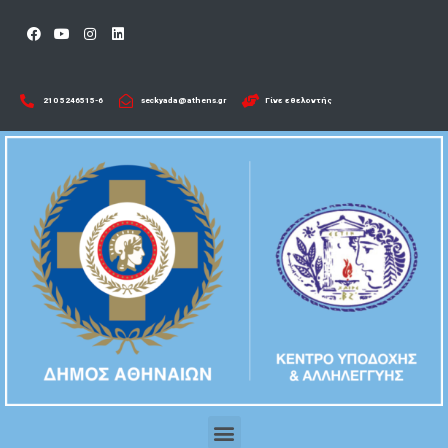
210 5246515-6​
seckyada@athens.gr
Γίνε εθελοντής