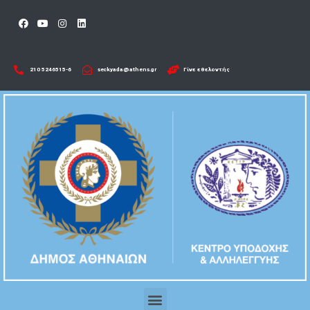
210 5246515-6​
seckyada@athens.gr
Γίνε εθελοντής