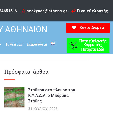
246515-6​
seckyada@athens.gr
Γίνε εθελοντής
Υ ΑΘΗΝΑΙΩΝ
Κάντε Δωρεά
Τα νέα μας
Επικοινωνία
Πρόσφατα άρθρα
Σταθερά στο πλευρό του
Κ.Υ.Α.Δ.Α. ο Μπάρμπα
Στάθης
31 ΙΟΥΛΊΟΥ, 2026