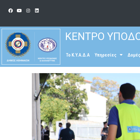
ΚΕΝΤΡΟ ΥΠΟΔΟ
To K.Y.A.Δ.Α
Υπηρεσίες
Δομέ