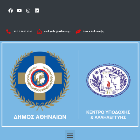
210 5246515-6​
seckyada@athens.gr
Γίνε εθελοντής